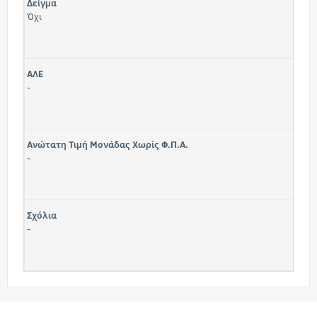
Δείγμα
Όχι
ΑΛΕ
-
Ανώτατη Τιμή Μονάδας Χωρίς Φ.Π.Α.
-
Σχόλια
-