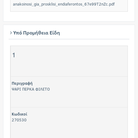
anakoinosi_gia_prosklisi_endiaferontos_67e99T2nZc.pdf
Υπό Προμήθεια Είδη
1
Περιγραφή
ΨΑΡΙ ΠΕΡΚΑ ΦΙΛΕΤΟ
Κωδικοί
270530