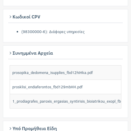
Κωδικοί CPV
(98300000-6): Διάφορες υπηρεσίες
Συνημμένα Αρχεία
prosopika_dedomena_isupplies_fbd12hiHka.pdf
prosklisi_endiaferontos_fbd129mbHH.pdf
1_prodiagrafes_paroxis_ergasias_syntirisis_bioiatrikou_exopl_fbd12C
Υπό Προμήθεια Είδη