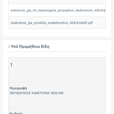
enimerosi_gia_tin_epexergasia_prosopikon_dedomenon_4fdc9qGab4.
anakoinosi_gia_prosklisi_endiaferontos_4fdc9J4ADf.pdf
Υπό Προμήθεια Είδη
1
Περιγραφή
ΠΕΡΙΦΕΡΙΚΟΣ ΚΑΘΕΤΗΡΑΣ MIDLINE
Κωδικοί