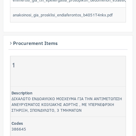
enimerosi_gia_tin_epexergasia_prosopikon_dedomenon_e3a88QOL89
anakoinosi_gia_prosklisi_endiaferontos_b4051T4nkx.pdf
Procurement Items
1
Description
ΔΙΧΑΛΩΤΟ ΕΝΔΟΑΥΛΙΚΟ ΜΟΣΧΕΥΜΑ ΓΙΑ ΤΗΝ ΑΝΤΙΜΕΤΩΠΙΣΗ
ΑΝΕΥΡΥΣΜΑΤΟΣ ΚΟΙΛΙΑΚΉΣ ΑΟΡΤΗΣ , ΜΕ ΥΠΕΡΝΕΦΡΙΚΗ
ΣΤΗΡΙΞΗ, ΣΠΟΝΔΥΛΩΤΟ, 3 ΤΜΗΜΑΤΩΝ
Codes
386645