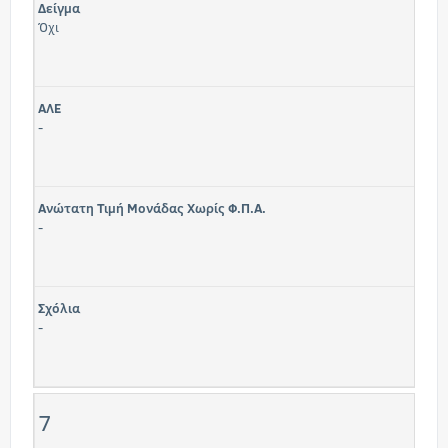
Δείγμα
Όχι
ΑΛΕ
-
Ανώτατη Τιμή Μονάδας Χωρίς Φ.Π.Α.
-
Σχόλια
-
7