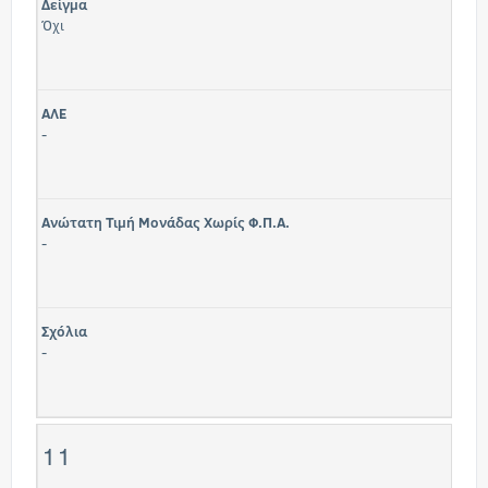
Δείγμα
Όχι
ΑΛΕ
-
Ανώτατη Τιμή Μονάδας Χωρίς Φ.Π.Α.
-
Σχόλια
-
11