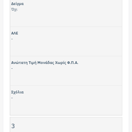
Δείγμα
Όχι
ΑΛΕ
-
Ανώτατη Τιμή Μονάδας Χωρίς Φ.Π.Α.
-
Σχόλια
-
3