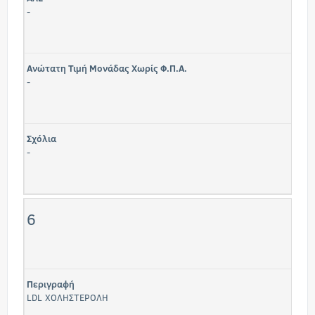
-
Ανώτατη Τιμή Μονάδας Χωρίς Φ.Π.Α.
-
Σχόλια
-
6
Περιγραφή
LDL ΧΟΛΗΣΤΕΡOΛΗ